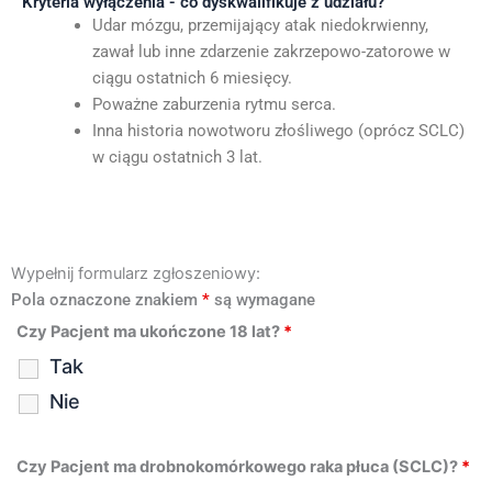
Kryteria wyłączenia - co dyskwalifikuje z udziału?
Udar mózgu, przemijający atak niedokrwienny,
zawał lub inne zdarzenie zakrzepowo-zatorowe w
ciągu ostatnich 6 miesięcy.
Poważne zaburzenia rytmu serca.
Inna historia nowotworu złośliwego (oprócz SCLC)
w ciągu ostatnich 3 lat.
Wypełnij formularz zgłoszeniowy:
Pola oznaczone znakiem
*
są wymagane
Czy Pacjent ma ukończone 18 lat?
*
Tak
Nie
Czy Pacjent ma drobnokomórkowego raka płuca (SCLC)?
*