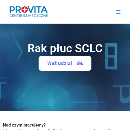
Przejdź
do
treści
Rak płuc SCLC
Weź udział
Nad czym pracujemy?