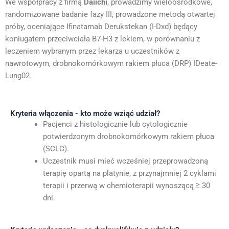
We współpracy z firmą
Daiichi
, prowadzimy wieloośrodkowe,
randomizowane badanie fazy III, prowadzone metodą otwartej
próby, oceniające Ifinatamab Derukstekan (I-Dxd) będący
koniugatem przeciwciała B7-H3 z lekiem, w porównaniu z
leczeniem wybranym przez lekarza u uczestników z
nawrotowym, drobnokomórkowym rakiem płuca (DRP) IDeate-
Lung02.
Kryteria włączenia - kto może wziąć udział?
Pacjenci z histologicznie lub cytologicznie
potwierdzonym drobnokomórkowym rakiem płuca
(SCLC).
Uczestnik musi mieć wcześniej przeprowadzoną
terapię opartą na platynie, z przynajmniej 2 cyklami
terapii i przerwą w chemioterapii wynoszącą ≥ 30
dni.