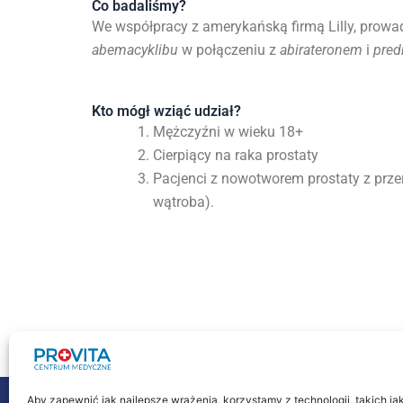
Co badaliśmy?
We współpracy z amerykańską firmą Lilly, prowad
abemacyklibu
w połączeniu z
abirateronem
i
pre
Kto mógł wziąć udział?
Mężczyźni w wieku 18+
Cierpiący na raka prostaty
Pacjenci z nowotworem prostaty z prze
wątroba).
Aby zapewnić jak najlepsze wrażenia, korzystamy z technologii, takich jak 