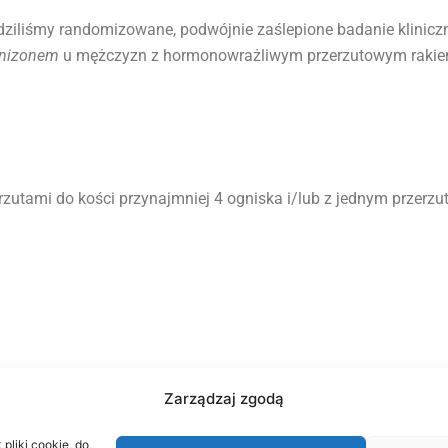
ziliśmy randomizowane, podwójnie zaślepione badanie kliniczne
dnizonem
u mężczyzn z hormonowrażliwym przerzutowym rakiem
rzutami do kości przynajmniej 4 ogniska i/lub z jednym przerz
Zarządzaj zgodą
pliki cookie, do